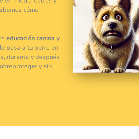
e en miedo, estrés y
 sabemos cómo
mos
educación canina y
e pasa a tu perro en
s, durante y después
obreproteger y sin