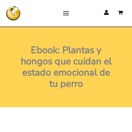
hongos
Ir
que
al
cuidan
el
contenido
estado
emocional
de
tu
Ebook: Plantas y
perro
cantidad
hongos que cuidan el
estado emocional de
tu perro