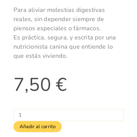
Para aliviar molestias digestivas
reales, sin depender siempre de
piensos especiales o fármacos.
Es práctica, segura, y escrita por una
nutricionista canina que entiende lo
que estás viviendo.
7,50
€
Ebook:
Plantas
y
Añadir al carrito
hongos
que